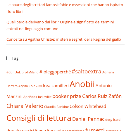
Le paure degli scrittori famosi: fobie e ossessioni che hanno ispirato
i loro libri
Quali parole derivano dai libri? Origine e significato dei termini
entrati nel linguaggio comune
Curiosità su Agatha Christie: misteri e segreti della Regina del giallo
Tag
#saltoextra
#ioleggoperché
#ConUnLibroInMano
Adriana
Anobii
andrea camilleri
Antonio
Herrera
Alyssa Cole
booker prize
Carlos Ruiz Zafón
Manzini
ApeBook
belleville
Chiara Valerio
Colson Whitehead
Claudia Rankine
Consigli di lettura
Daniel Pennac
desy icardi
fumetti
donato carrisi
Elena Ferrante