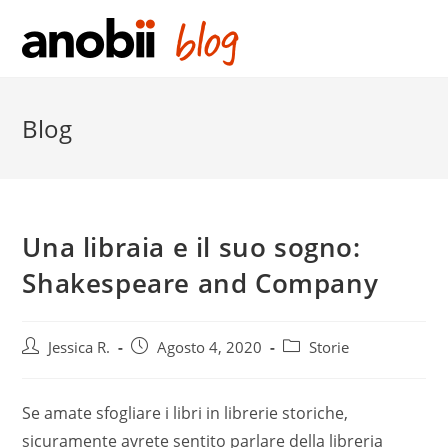
Salta
al
contenuto
Blog
Una libraia e il suo sogno:
Shakespeare and Company
Post
Post
Post
Jessica R.
Agosto 4, 2020
Storie
author:
published:
category:
Se amate sfogliare i libri in librerie storiche,
sicuramente avrete sentito parlare della libreria