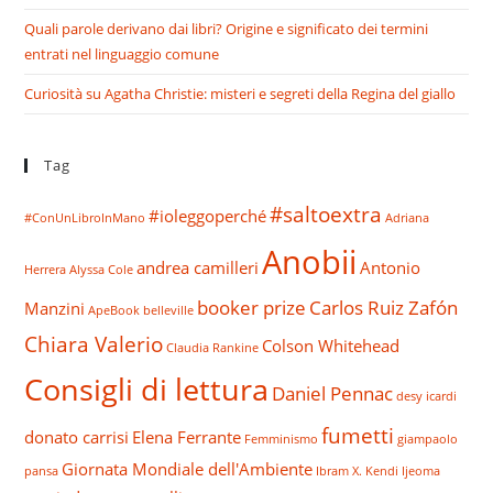
Quali parole derivano dai libri? Origine e significato dei termini
entrati nel linguaggio comune
Curiosità su Agatha Christie: misteri e segreti della Regina del giallo
Tag
#saltoextra
#ioleggoperché
#ConUnLibroInMano
Adriana
Anobii
andrea camilleri
Antonio
Herrera
Alyssa Cole
booker prize
Carlos Ruiz Zafón
Manzini
ApeBook
belleville
Chiara Valerio
Colson Whitehead
Claudia Rankine
Consigli di lettura
Daniel Pennac
desy icardi
fumetti
donato carrisi
Elena Ferrante
Femminismo
giampaolo
Giornata Mondiale dell'Ambiente
pansa
Ibram X. Kendi
Ijeoma