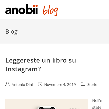
Salta
al
contenuto
Blog
Leggereste un libro su
Instagram?
Post
Post
Post
Antonio Dini
Novembre 4, 2019
Storie
author:
published:
category:
Nell’e
state