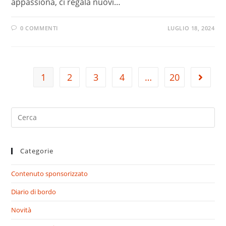
appassiona, ci regala nuovi…
0 COMMENTI
LUGLIO 18, 2024
1
2
3
4
…
20
Go to t
Search
for:
Categorie
Contenuto sponsorizzato
Diario di bordo
Novità