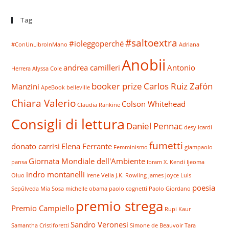
Tag
#saltoextra
#ioleggoperché
#ConUnLibroInMano
Adriana
Anobii
andrea camilleri
Antonio
Herrera
Alyssa Cole
booker prize
Carlos Ruiz Zafón
Manzini
ApeBook
belleville
Chiara Valerio
Colson Whitehead
Claudia Rankine
Consigli di lettura
Daniel Pennac
desy icardi
fumetti
donato carrisi
Elena Ferrante
Femminismo
giampaolo
Giornata Mondiale dell'Ambiente
pansa
Ibram X. Kendi
Ijeoma
indro montanelli
Oluo
Irene Vella
J.K. Rowling
James Joyce
Luis
poesia
Sepúlveda
Mia Sosa
michelle obama
paolo cognetti
Paolo Giordano
premio strega
Premio Campiello
Rupi Kaur
Sandro Veronesi
Samantha Cristiforetti
Simone de Beauvoir
Tara