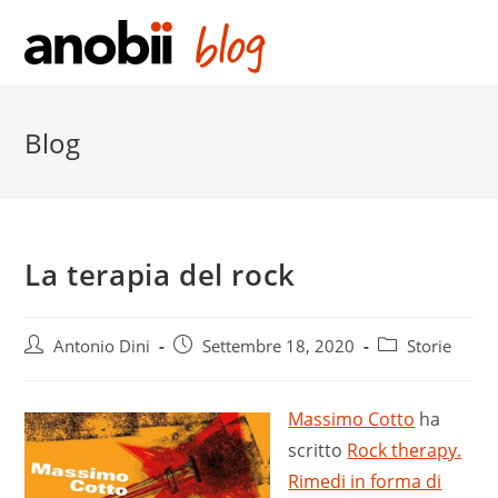
Salta
al
contenuto
Blog
La terapia del rock
Post
Post
Post
Antonio Dini
Settembre 18, 2020
Storie
author:
published:
category:
Massimo Cotto
ha
scritto
Rock therapy.
Rimedi in forma di