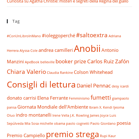
Curiosità su Agatha Christie: misteri e segreti della Regina del giallo
Tag
#saltoextra
#ioleggoperché
#ConUnLibroInMano
Adriana
Anobii
andrea camilleri
Antonio
Herrera
Alyssa Cole
booker prize
Carlos Ruiz Zafón
Manzini
ApeBook
belleville
Chiara Valerio
Colson Whitehead
Claudia Rankine
Consigli di lettura
Daniel Pennac
desy icardi
fumetti
donato carrisi
Elena Ferrante
Femminismo
giampaolo
Giornata Mondiale dell'Ambiente
pansa
Ibram X. Kendi
Ijeoma
indro montanelli
Oluo
Irene Vella
J.K. Rowling
James Joyce
Luis
poesia
Sepúlveda
Mia Sosa
michelle obama
paolo cognetti
Paolo Giordano
premio strega
Premio Campiello
Rupi Kaur