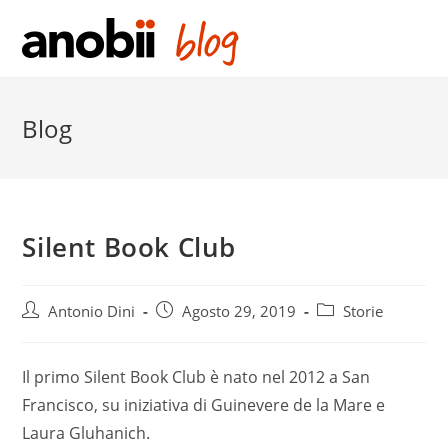
Salta
al
contenuto
Blog
Silent Book Club
Post
Post
Post
Antonio Dini
Agosto 29, 2019
Storie
author:
published:
category:
Il primo Silent Book Club è nato nel 2012 a San
Francisco, su iniziativa di Guinevere de la Mare e
Laura Gluhanich.