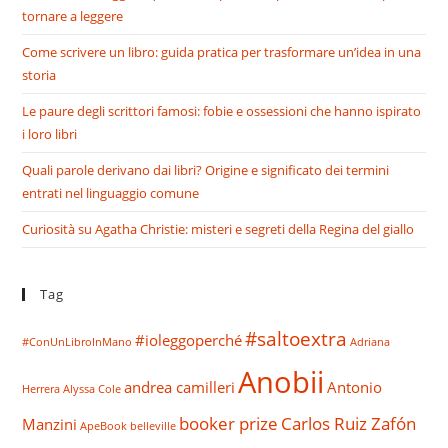
tornare a leggere
Come scrivere un libro: guida pratica per trasformare un’idea in una
storia
Le paure degli scrittori famosi: fobie e ossessioni che hanno ispirato
i loro libri
Quali parole derivano dai libri? Origine e significato dei termini
entrati nel linguaggio comune
Curiosità su Agatha Christie: misteri e segreti della Regina del giallo
Tag
#saltoextra
#ioleggoperché
#ConUnLibroInMano
Adriana
Anobii
andrea camilleri
Antonio
Herrera
Alyssa Cole
booker prize
Carlos Ruiz Zafón
Manzini
ApeBook
belleville