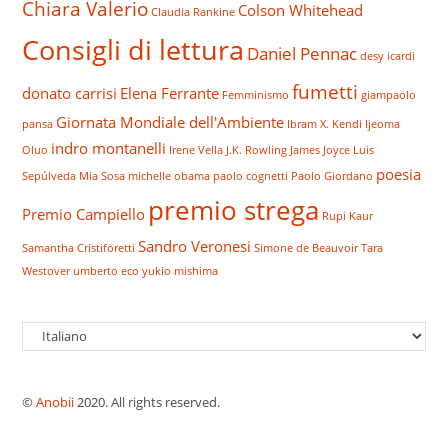
Chiara Valerio
Colson Whitehead
Claudia Rankine
Consigli di lettura
Daniel Pennac
desy icardi
fumetti
donato carrisi
Elena Ferrante
Femminismo
giampaolo
Giornata Mondiale dell'Ambiente
pansa
Ibram X. Kendi
Ijeoma
indro montanelli
Oluo
Irene Vella
J.K. Rowling
James Joyce
Luis
poesia
Sepúlveda
Mia Sosa
michelle obama
paolo cognetti
Paolo Giordano
premio strega
Premio Campiello
Rupi Kaur
Sandro Veronesi
Samantha Cristiforetti
Simone de Beauvoir
Tara
Westover
umberto eco
yukio mishima
Scegli
una
lingua
©
Anobii
2020. All rights reserved.