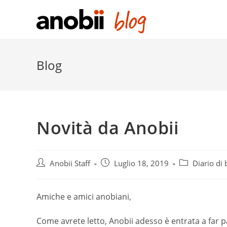
Salta
al
contenuto
Blog
Novità da Anobii
Post
Post
Post
Anobii Staff
Luglio 18, 2019
Diario di
author:
published:
category:
Amiche e amici anobiani,
Come avrete letto, Anobii adesso è entrata a far 