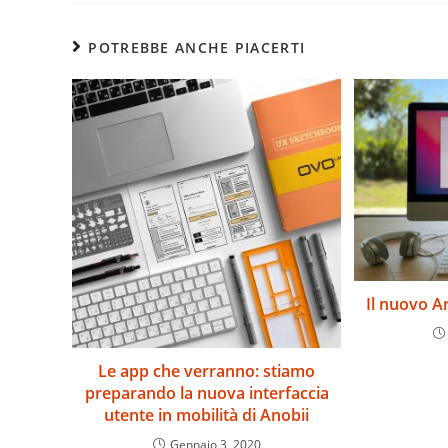
POTREBBE ANCHE PIACERTI
Il nuovo An
Le app che verranno: stiamo
preparando la nuova interfaccia
utente in mobilità di Anobii
Gennaio 3, 2020