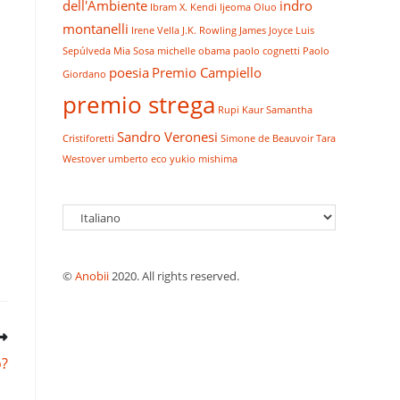
dell'Ambiente
indro
Ibram X. Kendi
Ijeoma Oluo
montanelli
Irene Vella
J.K. Rowling
James Joyce
Luis
Sepúlveda
Mia Sosa
michelle obama
paolo cognetti
Paolo
poesia
Premio Campiello
Giordano
premio strega
Rupi Kaur
Samantha
Sandro Veronesi
Cristiforetti
Simone de Beauvoir
Tara
Westover
umberto eco
yukio mishima
Scegli
una
lingua
©
Anobii
2020. All rights reserved.
o?