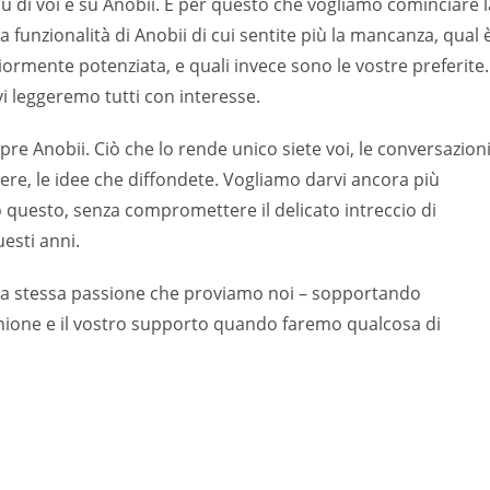
u di voi e su Anobii. È per questo che vogliamo cominciare l
unzionalità di Anobii di cui sentite più la mancanza, qual 
ormente potenziata, e quali invece sono le vostre preferite.
 vi leggeremo tutti con interesse.
pre Anobii. Ciò che lo rende unico siete voi, le conversazion
scere, le idee che diffondete. Vogliamo darvi ancora più
o questo, senza compromettere il delicato intreccio di
esti anni.
 la stessa passione che proviamo noi – sopportando
inione e il vostro supporto quando faremo qualcosa di