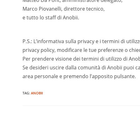
Matteo Da Pont, amministratore delegato,
Marco Piovanelli, direttore tecnico,
e tutto lo staff di Anobii.
P.S.: L’informativa sulla privacy e i termini di util
privacy policy, modificare le tue preferenze o chie
Per prendere visione dei termini di utilizzo di Anobi
Se desideri uscire dalla comunità di Anobii puoi c
area personale e premendo l’apposito pulsante.
TAG:
ANOBII
Read
more
articles