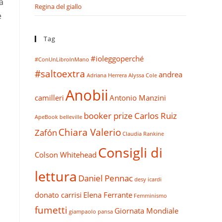
a
Regina del giallo
è
Tag
#ioleggoperché
#ConUnLibroInMano
i
#saltoextra
andrea
Adriana Herrera
Alyssa Cole
Anobii
camilleri
Antonio Manzini
booker prize
Carlos Ruiz
ApeBook
belleville
Chiara Valerio
Zafón
Claudia Rankine
Consigli di
Colson Whitehead
lettura
Daniel Pennac
desy icardi
donato carrisi
Elena Ferrante
Femminismo
fumetti
Giornata Mondiale
giampaolo pansa