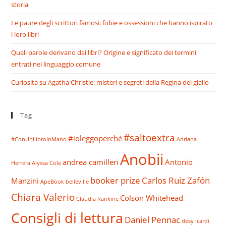
storia
Le paure degli scrittori famosi: fobie e ossessioni che hanno ispirato
i loro libri
Quali parole derivano dai libri? Origine e significato dei termini
entrati nel linguaggio comune
Curiosità su Agatha Christie: misteri e segreti della Regina del giallo
Tag
#saltoextra
#ioleggoperché
#ConUnLibroInMano
Adriana
Anobii
andrea camilleri
Antonio
Herrera
Alyssa Cole
booker prize
Carlos Ruiz Zafón
Manzini
ApeBook
belleville
Chiara Valerio
Colson Whitehead
Claudia Rankine
Consigli di lettura
Daniel Pennac
desy icardi