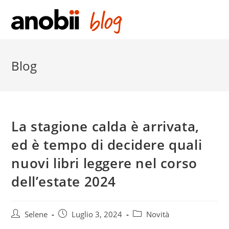
Salta
al
contenuto
Blog
La stagione calda è arrivata,
ed è tempo di decidere quali
nuovi libri leggere nel corso
dell’estate 2024
Post
Post
Post
Selene
Luglio 3, 2024
Novità
author:
published:
category: