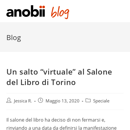
Salta
al
contenuto
Blog
Un salto “virtuale” al Salone
del Libro di Torino
Post
Post
Post
Jessica R.
Maggio 13, 2020
Speciale
author:
published:
category:
Il salone del libro ha deciso di non fermarsi e,
rinviando a una data da definirsi la manifestazione