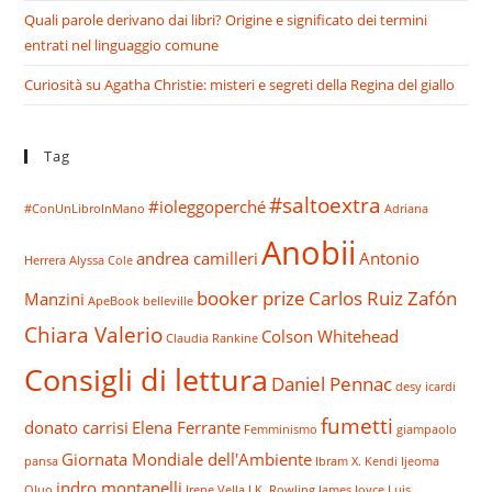
Quali parole derivano dai libri? Origine e significato dei termini
entrati nel linguaggio comune
Curiosità su Agatha Christie: misteri e segreti della Regina del giallo
Tag
#saltoextra
#ioleggoperché
#ConUnLibroInMano
Adriana
Anobii
andrea camilleri
Antonio
Herrera
Alyssa Cole
booker prize
Carlos Ruiz Zafón
Manzini
ApeBook
belleville
Chiara Valerio
Colson Whitehead
Claudia Rankine
Consigli di lettura
Daniel Pennac
desy icardi
fumetti
donato carrisi
Elena Ferrante
Femminismo
giampaolo
Giornata Mondiale dell'Ambiente
pansa
Ibram X. Kendi
Ijeoma
indro montanelli
Oluo
Irene Vella
J.K. Rowling
James Joyce
Luis